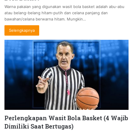
Warna pakaian yang digunakan wasit bola basket adalah abu-abu
atau belang-belang hitam-putih dan celana panjang dan
bawahan/celana berwarna hitam. Mungkin…
Selengkapnya
Perlengkapan Wasit Bola Basket (4 Wajib
Dimiliki Saat Bertugas)