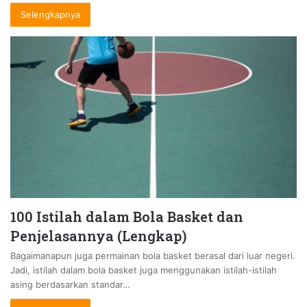
Selengkapnya
100 Istilah dalam Bola Basket dan
Penjelasannya (Lengkap)
Bagaimanapun juga permainan bola basket berasal dari luar negeri.
Jadi, istilah dalam bola basket juga menggunakan istilah-istilah
asing berdasarkan standar…