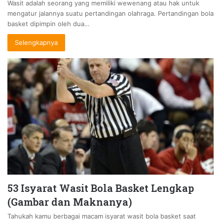
Wasit adalah seorang yang memiliki wewenang atau hak untuk
mengatur jalannya suatu pertandingan olahraga. Pertandingan bola
basket dipimpin oleh dua…
Selengkapnya
53 Isyarat Wasit Bola Basket Lengkap
(Gambar dan Maknanya)
Tahukah kamu berbagai macam isyarat wasit bola basket saat