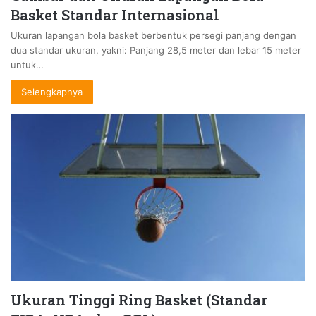
Basket Standar Internasional
Ukuran lapangan bola basket berbentuk persegi panjang dengan
dua standar ukuran, yakni: Panjang 28,5 meter dan lebar 15 meter
untuk…
Selengkapnya
Ukuran Tinggi Ring Basket (Standar