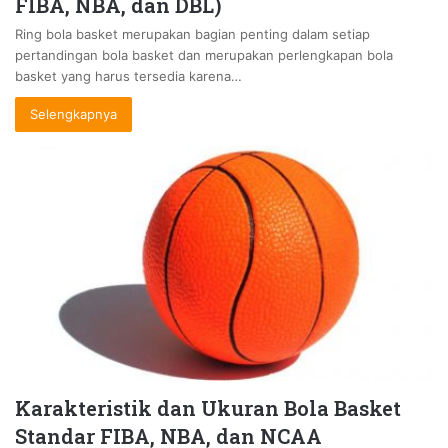
FIBA, NBA, dan DBL)
Ring bola basket merupakan bagian penting dalam setiap
pertandingan bola basket dan merupakan perlengkapan bola
basket yang harus tersedia karena…
Selengkapnya
Karakteristik dan Ukuran Bola Basket
Standar FIBA, NBA, dan NCAA